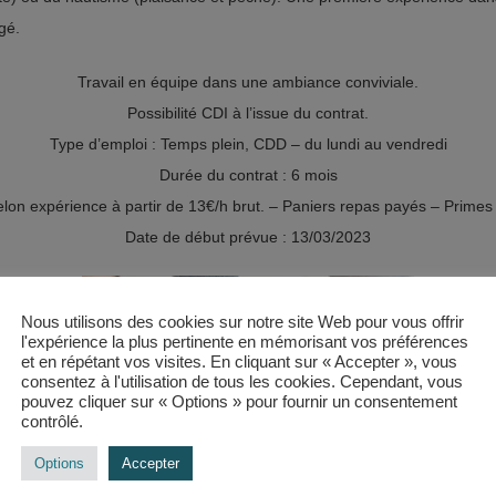
gé.
Travail en équipe dans une ambiance conviviale.
Possibilité CDI à l’issue du contrat.
Type d’emploi : Temps plein, CDD – du lundi au vendredi
Durée du contrat : 6 mois
elon expérience à partir de 13€/h brut. – Paniers repas payés – Primes
Date de début prévue : 13/03/2023
Nous utilisons des cookies sur notre site Web pour vous offrir
l'expérience la plus pertinente en mémorisant vos préférences
et en répétant vos visites. En cliquant sur « Accepter », vous
consentez à l'utilisation de tous les cookies. Cependant, vous
pouvez cliquer sur « Options » pour fournir un consentement
contrôlé.
Options
Accepter