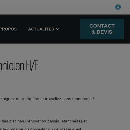
CONTACT
-PROPOS
ACTUALITÉS
& DEVIS
hnicien H/F
joignez notre équipe et travaillez sans monotonie !
 des piscines (rénovation bassin, étanchéité) et
 le domaine du polyester ou carrosserie est