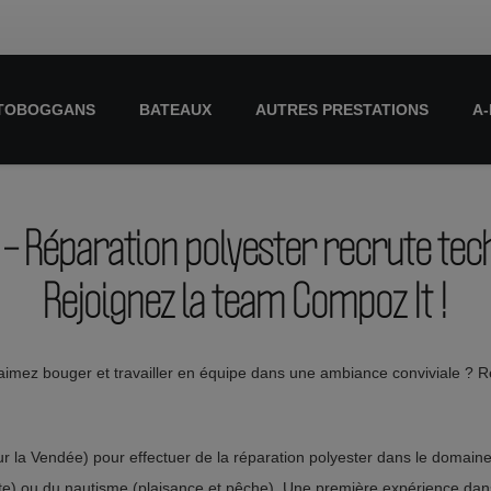
TOBOGGANS
BATEAUX
AUTRES PRESTATIONS
A
– Réparation polyester recrute tec
Rejoignez la team Compoz It !
imez bouger et travailler en équipe dans une ambiance conviviale ? Re
ur la Vendée) pour effectuer de la réparation polyester dans le domaine
te) ou du nautisme (plaisance et pêche). Une première expérience dans